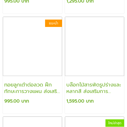
995.00 บาท
1,295.00 บาท
รู้จักshapes,สี,ขนาดเล็ก
ใหญ่
แนะนำ
ทอยลูกเต๋าต่อลวด ฝึก
บล๊อกไม้สารพัดรูปร่างและ
ทักษะการวางแผน ส่งเสริม
หลากสี ส่งเสริมการ
ความสัมพันธ์และคนใน
วางแผน เรียนรู้เรื่องสี รูป
995.00 บาท
1,595.00 บาท
ครอบครัว
ร่าง โครงสร้าง
ใหม่ล่าสุด