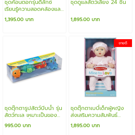
ชุดค้อนตอกรุ่นดีลักซ์
ชุดดูแลสัตว์เลี้ยง 24 ชิ้น
เรียนรู้ความสอดคล้องและ
การเป็นเหตุเป็นผล เรียนรู้
1,395.00 บาท
1,895.00 บาท
เรื่องสี และ ส่งเสริมการ
ฝึกบังคับมือได้เป็นอย่างดี
ขายดี
ชุดตุ๊กตารูปสัตว์บีบน้ำ รุ่น
ชุดตุ๊กตาเบบี๋เด็กผู้หญิง
สัตว์ทะเล เหมาะเป็นของ
ส่งเสริมความสัมพันธ์
เล่นให้ห้องน้ำ เล่นในสระ
สร้างความอ่อนโยน
995.00 บาท
1,895.00 บาท
หรือเล่นในทะเล