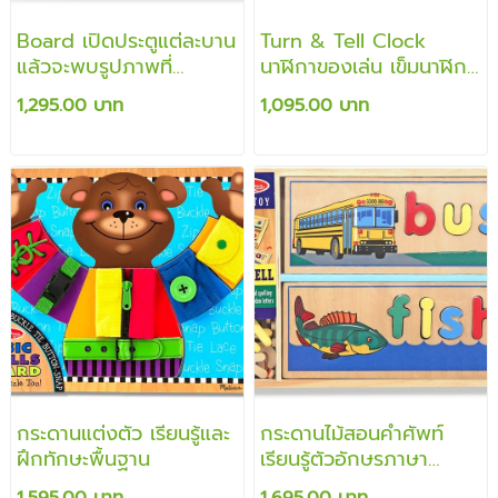
Board เปิดประตูแต่ละบาน
Turn & Tell Clock
แล้วจะพบรูปภาพที่
นาฬิกาของเล่น เข็มนาฬิกา
สอดคล้องในแต่ละช่องมี
หมุนได้จริง จอด้านหน้าที่
1,295.00 บาท
1,095.00 บาท
ชิ้นแม่เหล็กที่สอดคล้องกัน
บอกเวลาดิจิตอลจะหมุน
เองอัตโนมัติ สอนการเรียน
รู้บอกเวลา เรียนรู้ตัวเลข
กระดานแต่งตัว เรียนรู้และ
กระดานไม้สอนคำศัพท์
ฝึกทักษะพื้นฐาน
เรียนรู้ตัวอักษรภาษา
อังกฤษและคำศัพท์
1,595.00 บาท
1,695.00 บาท