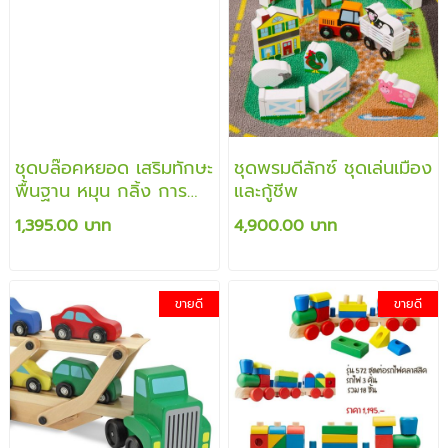
ชุดบล๊อคหยอด เสริมทักษะ
ชุดพรมดีลักซ์ ชุดเล่นเมือง
พื้นฐาน หมุน กลิ้ง การ
และกู้ชีพ
ไหล และใส่ให้ตรงช่อง
1,395.00 บาท
4,900.00 บาท
เสริมสร้างพัฒนาการได้
เป็นอย่างดี
ขายดี
ขายดี