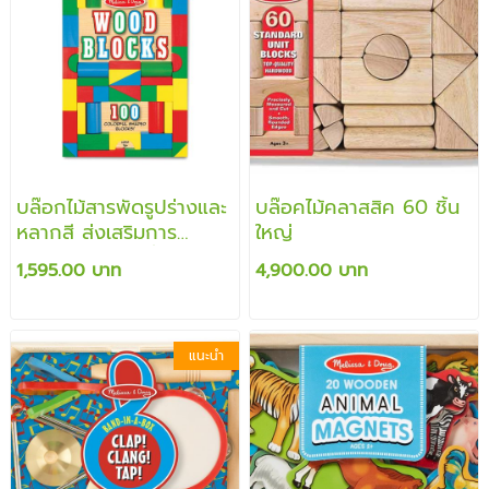
บล๊อกไม้สารพัดรูปร่างและ
บล๊อคไม้คลาสสิค 60 ชิ้น
หลากสี ส่งเสริมการ
ใหญ่
วางแผน เรียนรู้เรื่องสี รูป
1,595.00 บาท
4,900.00 บาท
ร่าง โครงสร้าง
แนะนำ