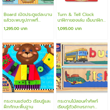
Board เปิดประตูแต่ละบาน
Turn & Tell Clock
แล้วจะพบรูปภาพที่
นาฬิกาของเล่น เข็มนาฬิกา
สอดคล้องในแต่ละช่องมี
หมุนได้จริง จอด้านหน้าที่
1,295.00 บาท
1,095.00 บาท
ชิ้นแม่เหล็กที่สอดคล้องกัน
บอกเวลาดิจิตอลจะหมุน
เองอัตโนมัติ สอนการเรียน
รู้บอกเวลา เรียนรู้ตัวเลข
กระดานแต่งตัว เรียนรู้และ
กระดานไม้สอนคำศัพท์
ฝึกทักษะพื้นฐาน
เรียนรู้ตัวอักษรภาษา