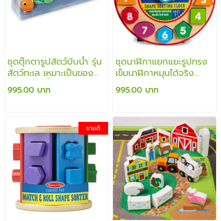
ชุดตุ๊กตารูปสัตว์บีบน้ำ รุ่น
ชุดนาฬิกาแยกแยะรูปทรง
สัตว์ทะเล เหมาะเป็นของ
เข็มนาฬิกาหมุนได้จริง
เล่นให้ห้องน้ำ เล่นในสระ
สอนการเรียนรู้บอกเวลา
995.00 บาท
995.00 บาท
หรือเล่นในทะเล
เรียนรู้ตัวเลข
ขายดี