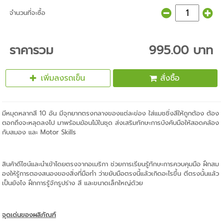
จำนวนที่จะซื้อ
ราคารวม
995.00 บาท
เพิ่มลงรถเข็น
สั่งซื้อ
มีหมุดหลากสี 10 อัน มีจุกยากตรงกลางของแต่ละข่อง ใส่แมชชิ่งสีให้ถูกต้อง ต้อง
ตอกถึงจะหลุดลงไป มาพร้อมฆ้อนไม้ในชุด ส่งเสริมทักษะการบังคับมือให้สอดคล้อง
กับสมอง และ Motor Skills
สินค้าดีไซน์และนำเข้าโดยตรงจากอเมริกา ช่วยการเรียนรู้ทักษะการควบคุมมือ ฝึกสม
องให้รู้การตองสนองของสิ่งที่มือทำ ว่าขยับมือตรงนี้แล้วเกิดอะไรขึ้น ตีตรงนั้นแล้ว
เป็นยังไง ฝึกการรู้จักรูปร่าง สี และขนาดเล็กใหญ่ด้วย
จุดเด่นของผลิภัณฑ์