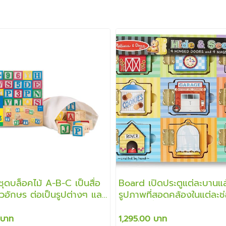
ุดบล็อคไม้ A-B-C เป็นสื่อ
Board เปิดประตูแต่ละบานแ
ตัวอักษร ต่อเป็นรูปต่างๆ และ
รูปภาพที่สอดคล้องในแต่ละช่อ
คิดเลขคำนวณ
แม่เหล็กที่สอดคล้องกัน
 บาท
1,295.00 บาท