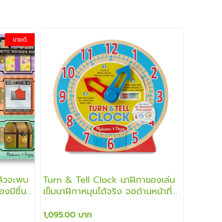
ขายดี
ล้วจะพบ
Turn & Tell Clock นาฬิกาของเล่น
งมีชิ้น
เข็มนาฬิกาหมุนได้จริง จอด้านหน้าที่
บอกเวลาดิจิตอลจะหมุนเองอัตโนมัติ
สอนการเรียนรู้บอกเวลา เรียนรู้ตัวเลข
1,095.00 บาท