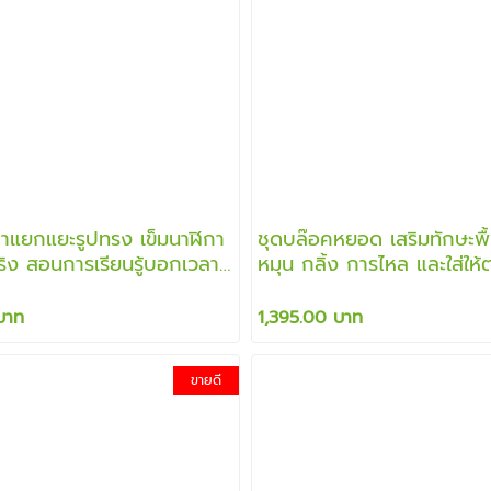
กาแยกแยะรูปทรง เข็มนาฬิกา
ชุดบล๊อคหยอด เสริมทักษะพื
ริง สอนการเรียนรู้บอกเวลา
หมุน กลิ้ง การไหล และใส่ให
ัวเลข
เสริมสร้างพัฒนาการได้เป็นอ
บาท
1,395.00 บาท
ขายดี