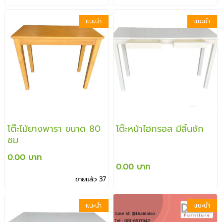
แนะนำ
แนะนำ
โต๊ะไม้ยางพารา ขนาด 80
โต๊ะหน้าไฮกรอส มีลิ้นชัก
ซม.
0.00 บาท
0.00 บาท
ขายแล้ว 37
แนะนำ
แนะนำ