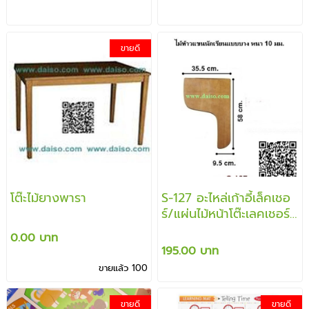
ขายดี
โต๊ะไม้ยางพารา
S-127 อะไหล่เก้าอี้เล็คเชอ
ร์/แผ่นไม้หน้าโต๊ะเลคเชอร์
นักเรียน
0.00 บาท
195.00 บาท
ขายแล้ว 100
ขายดี
ขายดี