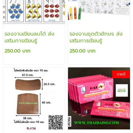
รองจานเขียนลบได้ ส่ง
รองจานชุดตัวอักษร ส่ง
เสริมการเรียนรู้
เสริมการเรียนรู้
250.00 บาท
250.00 บาท
ขายดี