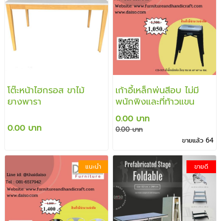
โต๊ะหน้าไฮกรอส ขาไม้
เก้าอี้เหล็กพ่นสีอบ ไม่มี
ยางพารา
พนักพิงและที่ท้าวแขน
0.00 บาท
0.00 บาท
0.00 บาท
ขายแล้ว 64
แนะนำ
ขายดี