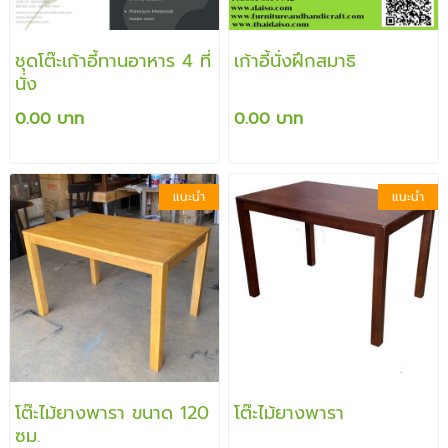
ชุดโต๊ะเก้าอี้ทานอาหาร 4 ที่
เก้าอี้นั่งฝึกสมาธิ
นั่ง
0.00 บาท
0.00 บาท
แนะนำ
แนะนำ
โต๊ะไม้ยางพารา ขนาด 120
โต๊ะไม้ยางพารา
ซม.