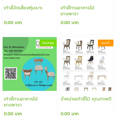
เก้าอี้จัดเลี้ยงหุ้มเบาะ
เก้าอี้ทานอาหารไม้
ยางพารา
0.00 บาท
0.00 บาท
ใหม่ล่าสุด
แนะนำ
เก้าอี้ทานอาหารไม้
จำหน่ายเก้าอี้ไม้ คุณภาพดี
ยางพารา
0.00 บาท
0.00 บาท