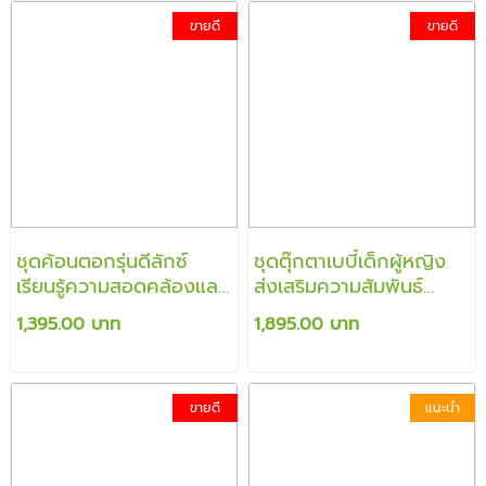
ขายดี
ขายดี
ชุดค้อนตอกรุ่นดีลักซ์
ชุดตุ๊กตาเบบี๋เด็กผู้หญิง
เรียนรู้ความสอดคล้องและ
ส่งเสริมความสัมพันธ์
การเป็นเหตุเป็นผล เรียนรู้
สร้างความอ่อนโยน
1,395.00 บาท
1,895.00 บาท
เรื่องสี และ ส่งเสริมการ
ฝึกบังคับมือได้เป็นอย่างดี
ขายดี
แนะนำ