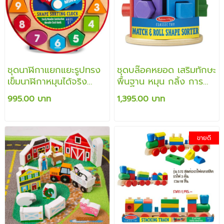
ชุดนาฬิกาแยกแยะรูปทรง
ชุดบล๊อคหยอด เสริมทักษะ
เข็มนาฬิกาหมุนได้จริง
พื้นฐาน หมุน กลิ้ง การ
สอนการเรียนรู้บอกเวลา
ไหล และใส่ให้ตรงช่อง
995.00 บาท
1,395.00 บาท
เรียนรู้ตัวเลข
เสริมสร้างพัฒนาการได้
เป็นอย่างดี
ขายดี