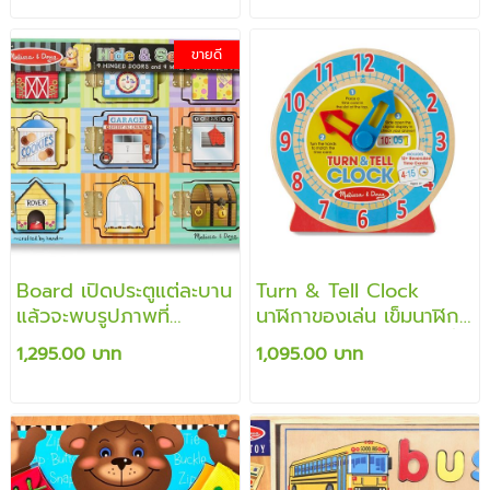
ขายดี
Board เปิดประตูแต่ละบาน
Turn & Tell Clock
แล้วจะพบรูปภาพที่
นาฬิกาของเล่น เข็มนาฬิกา
สอดคล้องในแต่ละช่องมี
หมุนได้จริง จอด้านหน้าที่
1,295.00 บาท
1,095.00 บาท
ชิ้นแม่เหล็กที่สอดคล้องกัน
บอกเวลาดิจิตอลจะหมุน
เองอัตโนมัติ สอนการเรียน
รู้บอกเวลา เรียนรู้ตัวเลข