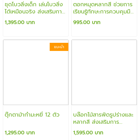
ชุดโบวลิ่งเด็ก เล่นโบวลิ่ง
ตอกหมุดหลากสี ช่วยการ
ได้เหมือนจริง ส่งเสริมการ
เรียนรู้ทักษะการควบคุมมือ
เล่นแบบมีจินตนาการ
ฝึกการ
1,395.00 บาท
995.00 บาท
รู้จักshapes,สี,ขนาดเล็ก
ใหญ่
แนะนำ
ตุ๊กตาม้ากำมะหยี่ 12 ตัว
บล๊อกไม้สารพัดรูปร่างและ
หลากสี ส่งเสริมการ
วางแผน เรียนรู้เรื่องสี รูป
1,295.00 บาท
1,595.00 บาท
ร่าง โครงสร้าง