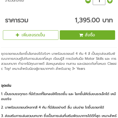
จำนวนที่จะซื้อ
ราคารวม
1,395.00 บาท
เพิ่มลงรถเข็น
สั่งซื้อ
ชุดรถยกแบบโยกขึ้นโยกลงได้จริงๆ มาพร้อมรถยนต์ 4 คัน 4 สี เป็นชุดส่งเสริมพั
ฒนาการควบคู่ไปกับการเล่นรถที่สนุก เรียนรู้สี การบังคับมือ Motor Skills และ การ
สวมบทบาท ทำจากไม้คุณภาพดี ล้อหมุนคล่อง ทนทาน และปลอดภัยทั้งหมด Classi
c Toy! เหมาะสำหรับน้องผู้ชายมากๆค่า สำหรับอายุ 3+ Years
จุดเด่น
1. เป็นรถบรรทุกรถ ที่มีตัวรถที่โยกลงให้ไถรถขึ้น และ โยกขึ้นให้เริ่มขนรถเล็กได้ เหมื
อนจริง
2. มาพร้อมรถยนต์หลากสี 4 คัน ที่มีล้ออย่างดี ลื่น เล่นง่าย ไถขึ้นรถยกได้
3. ส่งเสริมการเล่นสวมบทบาท ซึ่งเป็นการเล่นที่เสริมพัฒนาการได้ดีที่สุด เหมาะสำหรั