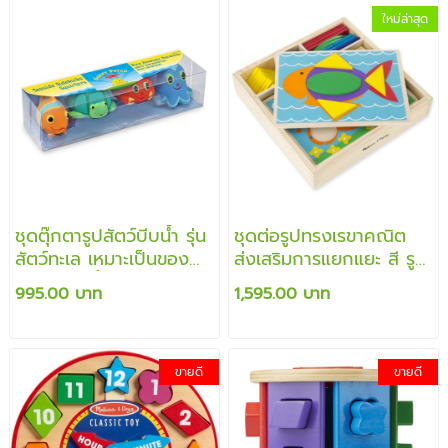
ใหม่ล่าสุด
ชุดตุ๊กตารูปสัตว์บีบน้ำ รุ่น
ชุดต่อรูปทรงเรขาคณิต
สัตว์ทะเล เหมาะเป็นของ
ส่งเสริมการแยกแยะ สี รูป
เล่นให้ห้องน้ำ เล่นในสระ
ร่าง
995.00 บาท
1,595.00 บาท
หรือเล่นในทะเล
ขายดี
ขายดี