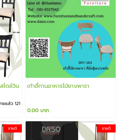
สไตล์วิน
เก้าอี้ทานอาหารไม้ยางพารา
ขายแล้ว 121
0.00 บาท
ขายดี
ขายดี