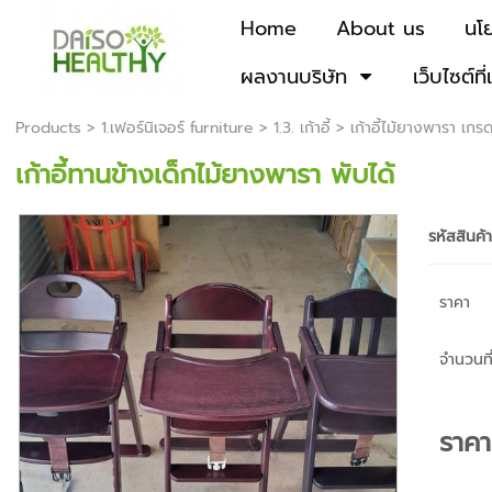
Home
About us
นโ
ผลงานบริษัท
เว็บไซต์ที่
Products
>
1.เฟอร์นิเจอร์ furniture
>
1.3. เก้าอี้
>
เก้าอี้ไม้ยางพารา เกร
เก้าอี้ทานข้างเด็กไม้ยางพารา พับได้
รหัสสินค้
ราคา
จำนวนที่
ราค