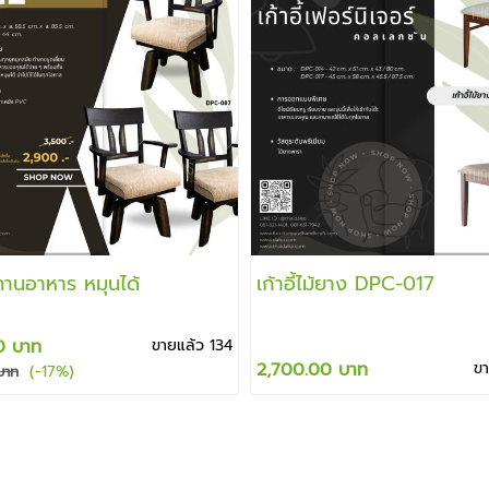
่งทานอาหาร หมุนได้
เก้าอี้ไม้ยาง DPC-017
0 บาท
ขายแล้ว 134
2,700.00 บาท
ข
(-17%)
บาท