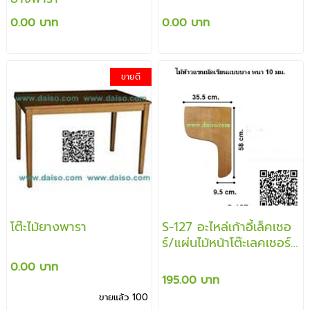
0.00 บาท
0.00 บาท
ขายดี
โต๊ะไม้ยางพารา
S-127 อะไหล่เก้าอี้เล็คเชอ
ร์/แผ่นไม้หน้าโต๊ะเลคเชอร์
นักเรียน
0.00 บาท
195.00 บาท
ขายแล้ว 100