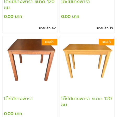
โต๊ะไม้ยางพารา ขนาด 120
โต๊ะไม้ยางพารา
ซม.
0.00 บาท
0.00 บาท
ขายแล้ว 42
ขายแล้ว 19
แนะนำ
แนะนำ
โต๊ะไม้ยางพารา
โต๊ะไม้ยางพารา ขนาด 120
ซม.
0.00 บาท