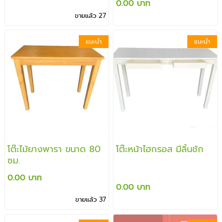
0.00 บาท
ขายแล้ว 27
แนะนำ
แนะนำ
โต๊ะไม้ยางพารา ขนาด 80
โต๊ะหน้าไฮกรอส มีลิ้นชัก
ซม.
0.00 บาท
0.00 บาท
ขายแล้ว 37