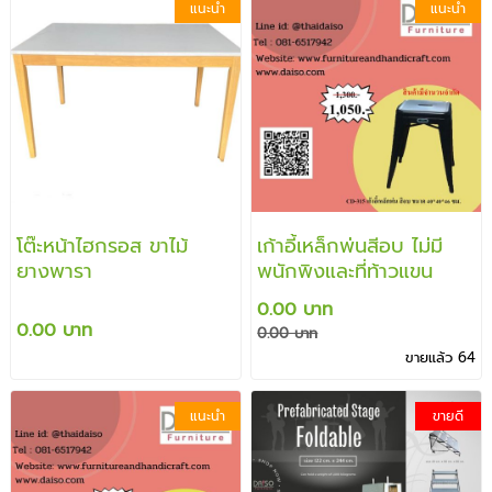
แนะนำ
แนะนำ
โต๊ะหน้าไฮกรอส ขาไม้
เก้าอี้เหล็กพ่นสีอบ ไม่มี
ยางพารา
พนักพิงและที่ท้าวแขน
0.00 บาท
0.00 บาท
0.00 บาท
ขายแล้ว 64
แนะนำ
ขายดี