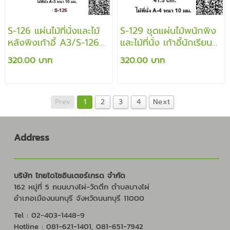
S-126 แผ่นไม้ที่นั่งและไม้
S-129 ชุดแผ่นไม้พนักพิง
หลังพิงเก้าอี้ A3/S-126
และไม้ที่นั่ง เก้าอี้นักเรียน
ชิ้นส่วนไม้เก้าอี้ A3
A-4
320.00 บาท
320.00 บาท
Prev
1
2
3
4
Next
Address
บริษัท ไทยไดโซอินเตอร์เทรด จำกัด
162 หมู่ที่ 5 ถนนบางไผ่-วัดตึก ตำบลบางไผ่
อำเภอเมืองนนทบุรี จังหวัดนนทบุรี 11000
Tel : 02-403-1448-9
Hotline : 081-621-1401, 081-651-7942