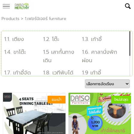
Products
>
1.เฟอร์นิเจอร์ furniture
1.1. เตียง
1.2. โต๊ะ
1.3. เก้าอี้
1.4. ขาโต๊ะ
1.5 เสากั้นทาง
1.6. ศาลานั่งพัก
เดิน
ผ่อน
1.7. เก้าอี้จัด
1.8. เวทีพับได้
1.9 เก้าอี้
เลี้ยง/เก้าอี้ส...
สำนักงาน
2.0. โต๊ะ เก้าอี้
2.1. อะไหล่แผ่น
แนะนำ
ใหม่ล่าสุด
อลูมิเนียม
ไม้โต๊ะ เก้าอี้...