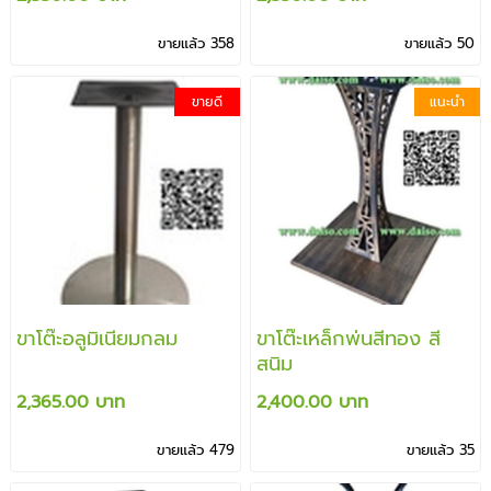
ขายแล้ว 358
ขายแล้ว 50
ขายดี
แนะนำ
ขาโต๊ะอลูมิเนียมกลม
ขาโต๊ะเหล็กพ่นสีทอง สี
สนิม
2,365.00 บาท
2,400.00 บาท
ขายแล้ว 479
ขายแล้ว 35