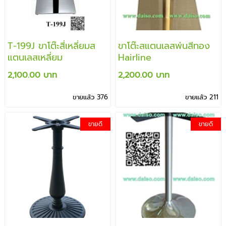
T-199J ขาโต๊ะสี่เหลี่ยมส
ขาโต๊ะสแตนเลสพ่นสีทอง
แตนเลสเหลี่ยม
Hairline
2,100.00 บาท
2,200.00 บาท
ขายแล้ว 376
ขายแล้ว 211
ขายดี
ขายดี