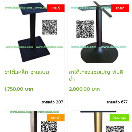
ขายดี
ขายดี
ขาโต๊ะเหล็ก ฐานแบน
ขาโต๊ะทรงแชมเปญ พ่นสี
ดำ
1,750.00 บาท
2,000.00 บาท
ขายแล้ว 207
ขายแล้ว 677
แนะนำ
ใหม่ล่าสุด