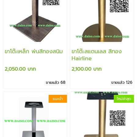
ขาโต๊ะเหล็ก พ่นสีทองสนิม
ขาโต๊ะสแตนเลส สีทอง
Hairline
2,050.00 บาท
2,100.00 บาท
ขายแล้ว 68
ขายแล้ว 126
แนะนำ
ใหม่ล่าสุด