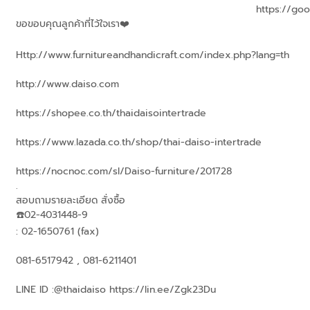
https://go
ขอขอบคุณลูกค้าที่ไว้ใจเรา❤️
Http://www.furnitureandhandicraft.com/index.php?lang=th
http://www.daiso.com
https://shopee.co.th/thaidaisointertrade
https://www.lazada.co.th/shop/thai-daiso-intertrade
https://nocnoc.com/sl/Daiso-furniture/201728
.
สอบถามรายละเอียด สั่งซื้อ
☎️02-4031448-9
: 02-1650761 (fax)
081-6517942 , 081-6211401
LINE ID :@thaidaiso https://lin.ee/Zgk23Du