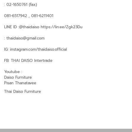
: 02-1650761 (fax)
081-6517942 , 081-6211401
LINE ID :@thaidaiso https://lin.ee/Zgk23Du
: thaidaiso@gmail.com
IG: instagram.com/thaidaiso.official
FB: THAI DAISO Intertrade
Youtube :
Daiso Furniture
Pisan Thanatavee
Thai Daiso Furniture